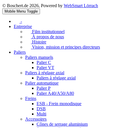
© Boschert.de 2026, Powered by
WebSmart Lörrach
Mobile Menu Toggle
-
Entreprise
Film institutionnel
À propos de nous
Histoire
Vision, mission et principes directeurs
Paliers
Paliers manuels
Palier C
Palier VT
Paliers à réglage axial
Paliers à réglage axial
Palier automatique
Palier P
Palier A40/A50/A80
Freins
ESB - Frein monodisque
DSB
Multi
Accessoires
Cônes de serrage aluminium