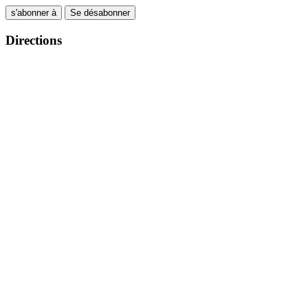
s'abonner à
Se désabonner
Directions