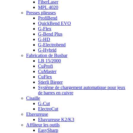
FiberLaser
MPL 4020
Presses plieuses
ProfiBend
QuickBend EVO
G-Flex
G-Bend Plus
G-HD
G-Electrobend
G-Hybrid
Fabrication de Busbar
LB 15/2000
CuProfi
CuMaster
CuFlex
Stierli Bieger
Système de chargement automatique pour jeux
de barres en cuivre
Cisaille
G-Cut
ElectroCut
Ebavureuse
Ebavureuse K2/K3
Affûteur les outils
EasySharp