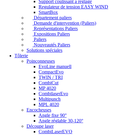
Support coulissant a reglage
Regulateur de tension EASY WIND
SmartBox
Département paliers
Demande d'intervention (Paliers)
Représentations Paliers
Expositions Paliers
Paliers
Nouveautés Paliers
Solutions spéciales
Tôlerie
Poinçonneuses
EvoLine manuell
CompactEvo
TWIN / TRI
CombiCut
MP 4020
CombilaserEvo
Multipunch
MPL 4020
Encocheuses
Angle fixe 90°
Angle réglable 30-120°
Découpe laser
CombiLaserEVO