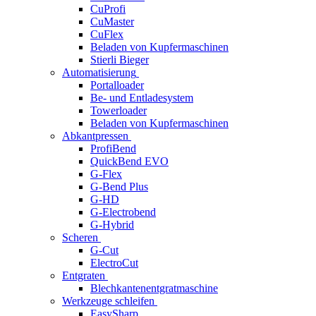
CuProfi
CuMaster
CuFlex
Beladen von Kupfermaschinen
Stierli Bieger
Automatisierung
Portalloader
Be- und Entladesystem
Towerloader
Beladen von Kupfermaschinen
Abkantpressen
ProfiBend
QuickBend EVO
G-Flex
G-Bend Plus
G-HD
G-Electrobend
G-Hybrid
Scheren
G-Cut
ElectroCut
Entgraten
Blechkantenentgratmaschine
Werkzeuge schleifen
EasySharp