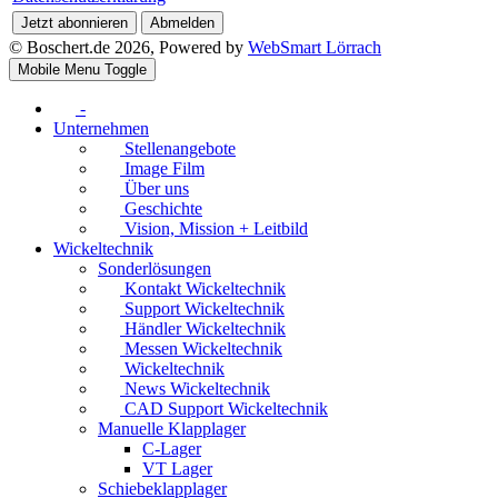
Jetzt abonnieren
Abmelden
© Boschert.de 2026, Powered by
WebSmart Lörrach
Mobile Menu Toggle
-
Unternehmen
Stellenangebote
Image Film
Über uns
Geschichte
Vision, Mission + Leitbild
Wickeltechnik
Sonderlösungen
Kontakt Wickeltechnik
Support Wickeltechnik
Händler Wickeltechnik
Messen Wickeltechnik
Wickeltechnik
News Wickeltechnik
CAD Support Wickeltechnik
Manuelle Klapplager
C-Lager
VT Lager
Schiebeklapplager