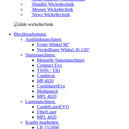
Händler Wickeltechnik
Messen Wickeltechnik
News Wickeltechnik
Blechbearbeitung
Ausklinkmaschinen
Fester Winkel 90°
Verstellbarer Winkel 30-120°
Stanzmaschinen
Manuelle Stanzmaschinen
Compact Evo
TWIN / TRI
Combicut
MP 4020
CombilaserEvo
Multipunch
MPL 4020
Lasermaschinen
CombiLaserEVO
FiberLaser
MPL 4020
Kupfer bearbeiten
LB 15/2000