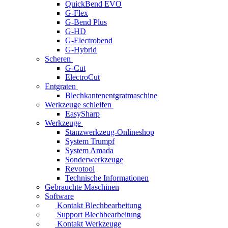
QuickBend EVO
G-Flex
G-Bend Plus
G-HD
G-Electrobend
G-Hybrid
Scheren
G-Cut
ElectroCut
Entgraten
Blechkantenentgratmaschine
Werkzeuge schleifen
EasySharp
Werkzeuge
Stanzwerkzeug-Onlineshop
System Trumpf
System Amada
Sonderwerkzeuge
Revotool
Technische Informationen
Gebrauchte Maschinen
Software
Kontakt Blechbearbeitung
Support Blechbearbeitung
Kontakt Werkzeuge