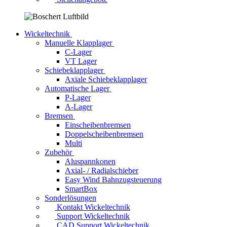
Wickeltechnik
Manuelle Klapplager
C-Lager
VT Lager
Schiebeklapplager
Axiale Schiebeklapplager
Automatische Lager
P-Lager
A-Lager
Bremsen
Einscheibenbremsen
Doppelscheibenbremsen
Multi
Zubehör
Aluspannkonen
Axial- / Radialschieber
Easy Wind Bahnzugsteuerung
SmartBox
Sonderlösungen
Kontakt Wickeltechnik
Support Wickeltechnik
CAD Support Wickeltechnik