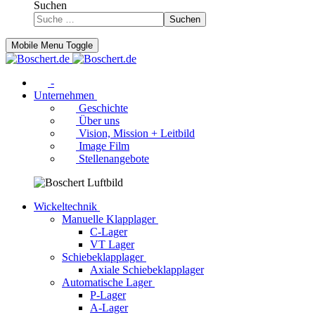
Suchen
Suchen
Mobile Menu Toggle
-
Unternehmen
Geschichte
Über uns
Vision, Mission + Leitbild
Image Film
Stellenangebote
Wickeltechnik
Manuelle Klapplager
C-Lager
VT Lager
Schiebeklapplager
Axiale Schiebeklapplager
Automatische Lager
P-Lager
A-Lager