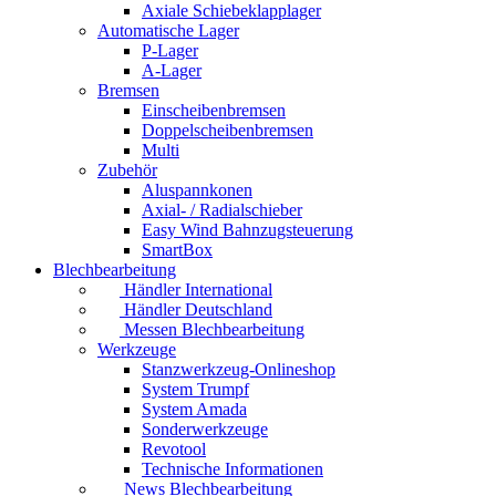
Axiale Schiebeklapplager
Automatische Lager
P-Lager
A-Lager
Bremsen
Einscheibenbremsen
Doppelscheibenbremsen
Multi
Zubehör
Aluspannkonen
Axial- / Radialschieber
Easy Wind Bahnzugsteuerung
SmartBox
Blechbearbeitung
Händler International
Händler Deutschland
Messen Blechbearbeitung
Werkzeuge
Stanzwerkzeug-Onlineshop
System Trumpf
System Amada
Sonderwerkzeuge
Revotool
Technische Informationen
News Blechbearbeitung