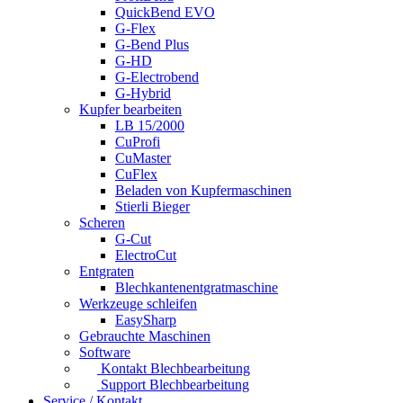
QuickBend EVO
G-Flex
G-Bend Plus
G-HD
G-Electrobend
G-Hybrid
Kupfer bearbeiten
LB 15/2000
CuProfi
CuMaster
CuFlex
Beladen von Kupfermaschinen
Stierli Bieger
Scheren
G-Cut
ElectroCut
Entgraten
Blechkantenentgratmaschine
Werkzeuge schleifen
EasySharp
Gebrauchte Maschinen
Software
Kontakt Blechbearbeitung
Support Blechbearbeitung
Service / Kontakt