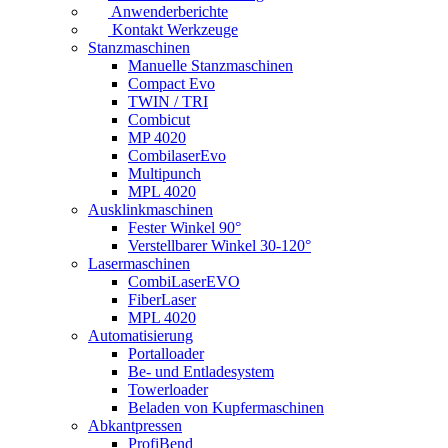
Anwenderberichte
Kontakt Werkzeuge
Stanzmaschinen
Manuelle Stanzmaschinen
Compact Evo
TWIN / TRI
Combicut
MP 4020
CombilaserEvo
Multipunch
MPL 4020
Ausklinkmaschinen
Fester Winkel 90°
Verstellbarer Winkel 30-120°
Lasermaschinen
CombiLaserEVO
FiberLaser
MPL 4020
Automatisierung
Portalloader
Be- und Entladesystem
Towerloader
Beladen von Kupfermaschinen
Abkantpressen
ProfiBend