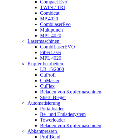
Compact Evo
TWIN / TRI
Combicut
MP 4020
CombilaserEvo
Multipunch
MPL 4020
Lasermaschinen
CombiLaserEVO
FiberLaser
MPL 4020
Kupfer bearbeiten
LB 15/2000
CuProfi
CuMaster
CuFlex
Beladen von Kupfermaschinen
Stierli Bieger
Automatisierung
Portalloader
Be- und Entladesystem
Towerloader
Beladen von Kupfermaschinen
Abkantpressen
ProfiBend