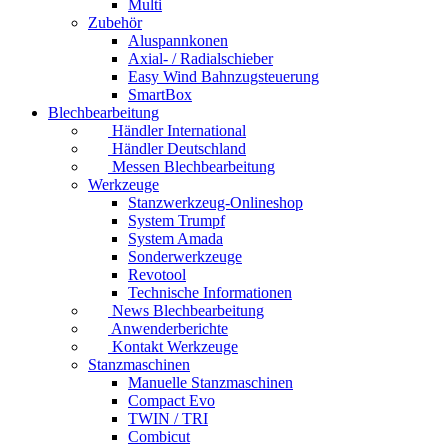
Multi
Zubehör
Aluspannkonen
Axial- / Radialschieber
Easy Wind Bahnzugsteuerung
SmartBox
Blechbearbeitung
Händler International
Händler Deutschland
Messen Blechbearbeitung
Werkzeuge
Stanzwerkzeug-Onlineshop
System Trumpf
System Amada
Sonderwerkzeuge
Revotool
Technische Informationen
News Blechbearbeitung
Anwenderberichte
Kontakt Werkzeuge
Stanzmaschinen
Manuelle Stanzmaschinen
Compact Evo
TWIN / TRI
Combicut