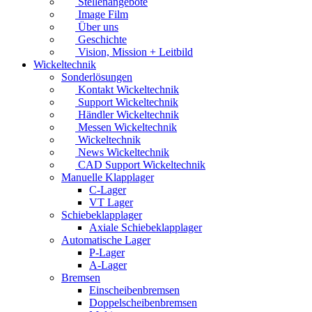
Stellenangebote
Image Film
Über uns
Geschichte
Vision, Mission + Leitbild
Wickeltechnik
Sonderlösungen
Kontakt Wickeltechnik
Support Wickeltechnik
Händler Wickeltechnik
Messen Wickeltechnik
Wickeltechnik
News Wickeltechnik
CAD Support Wickeltechnik
Manuelle Klapplager
C-Lager
VT Lager
Schiebeklapplager
Axiale Schiebeklapplager
Automatische Lager
P-Lager
A-Lager
Bremsen
Einscheibenbremsen
Doppelscheibenbremsen