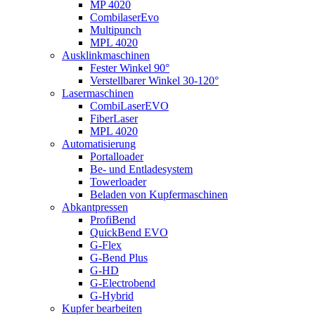
MP 4020
CombilaserEvo
Multipunch
MPL 4020
Ausklinkmaschinen
Fester Winkel 90°
Verstellbarer Winkel 30-120°
Lasermaschinen
CombiLaserEVO
FiberLaser
MPL 4020
Automatisierung
Portalloader
Be- und Entladesystem
Towerloader
Beladen von Kupfermaschinen
Abkantpressen
ProfiBend
QuickBend EVO
G-Flex
G-Bend Plus
G-HD
G-Electrobend
G-Hybrid
Kupfer bearbeiten