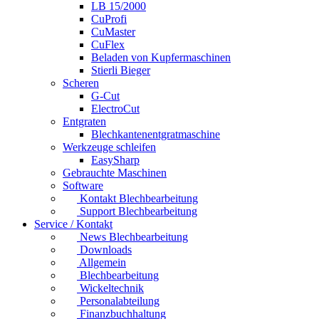
LB 15/2000
CuProfi
CuMaster
CuFlex
Beladen von Kupfermaschinen
Stierli Bieger
Scheren
G-Cut
ElectroCut
Entgraten
Blechkantenentgratmaschine
Werkzeuge schleifen
EasySharp
Gebrauchte Maschinen
Software
Kontakt Blechbearbeitung
Support Blechbearbeitung
Service / Kontakt
News Blechbearbeitung
Downloads
Allgemein
Blechbearbeitung
Wickeltechnik
Personalabteilung
Finanzbuchhaltung