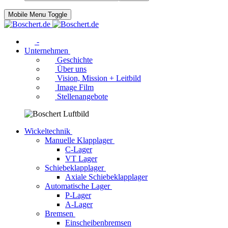
Mobile Menu Toggle
-
Unternehmen
Geschichte
Über uns
Vision, Mission + Leitbild
Image Film
Stellenangebote
Wickeltechnik
Manuelle Klapplager
C-Lager
VT Lager
Schiebeklapplager
Axiale Schiebeklapplager
Automatische Lager
P-Lager
A-Lager
Bremsen
Einscheibenbremsen