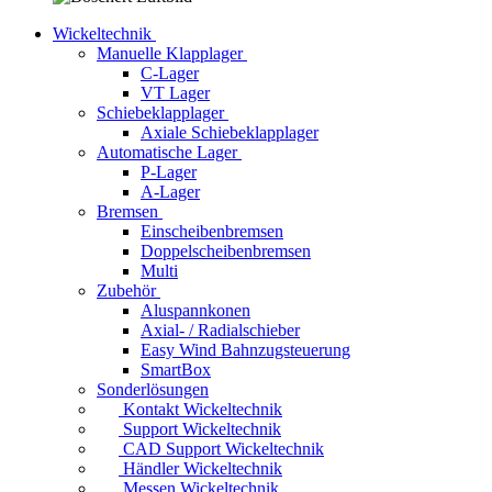
Wickeltechnik
Manuelle Klapplager
C-Lager
VT Lager
Schiebeklapplager
Axiale Schiebeklapplager
Automatische Lager
P-Lager
A-Lager
Bremsen
Einscheibenbremsen
Doppelscheibenbremsen
Multi
Zubehör
Aluspannkonen
Axial- / Radialschieber
Easy Wind Bahnzugsteuerung
SmartBox
Sonderlösungen
Kontakt Wickeltechnik
Support Wickeltechnik
CAD Support Wickeltechnik
Händler Wickeltechnik
Messen Wickeltechnik