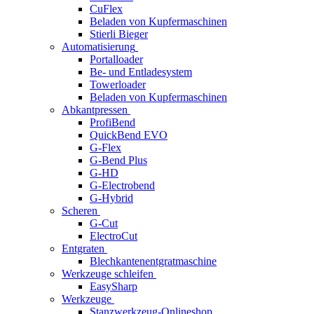
CuFlex
Beladen von Kupfermaschinen
Stierli Bieger
Automatisierung
Portalloader
Be- und Entladesystem
Towerloader
Beladen von Kupfermaschinen
Abkantpressen
ProfiBend
QuickBend EVO
G-Flex
G-Bend Plus
G-HD
G-Electrobend
G-Hybrid
Scheren
G-Cut
ElectroCut
Entgraten
Blechkantenentgratmaschine
Werkzeuge schleifen
EasySharp
Werkzeuge
Stanzwerkzeug-Onlineshop