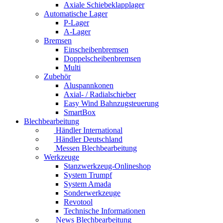
Axiale Schiebeklapplager
Automatische Lager
P-Lager
A-Lager
Bremsen
Einscheibenbremsen
Doppelscheibenbremsen
Multi
Zubehör
Aluspannkonen
Axial- / Radialschieber
Easy Wind Bahnzugsteuerung
SmartBox
Blechbearbeitung
Händler International
Händler Deutschland
Messen Blechbearbeitung
Werkzeuge
Stanzwerkzeug-Onlineshop
System Trumpf
System Amada
Sonderwerkzeuge
Revotool
Technische Informationen
News Blechbearbeitung