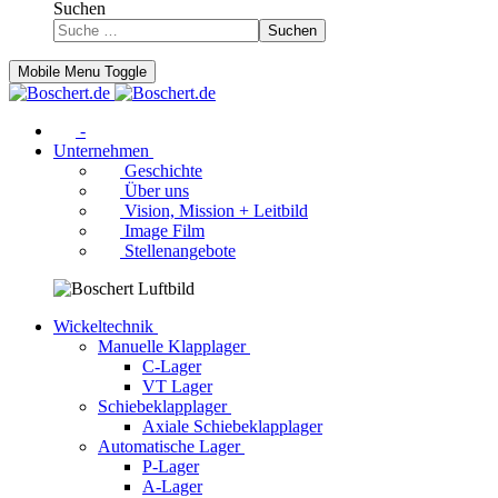
Suchen
Suchen
Mobile Menu Toggle
-
Unternehmen
Geschichte
Über uns
Vision, Mission + Leitbild
Image Film
Stellenangebote
Wickeltechnik
Manuelle Klapplager
C-Lager
VT Lager
Schiebeklapplager
Axiale Schiebeklapplager
Automatische Lager
P-Lager
A-Lager