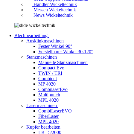
Händler Wickeltechnik
Messen Wickeltechnik
News Wickeltechnik
Blechbearbeitung
Ausklinkmaschinen
Fester Winkel 90°
Verstellbarer Winkel 30-120°
Stanzmaschinen
Manuelle Stanzmaschinen
Compact Evo
TWIN / TRI
Combicut
MP 4020
CombilaserEvo
Multipunch
MPL 4020
Lasermaschinen
CombiLaserEVO
FiberLaser
MPL 4020
Kupfer bearbeiten
LB 15/2000