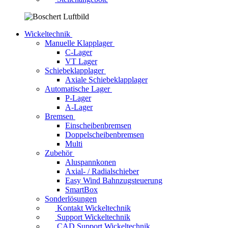
Wickeltechnik
Manuelle Klapplager
C-Lager
VT Lager
Schiebeklapplager
Axiale Schiebeklapplager
Automatische Lager
P-Lager
A-Lager
Bremsen
Einscheibenbremsen
Doppelscheibenbremsen
Multi
Zubehör
Aluspannkonen
Axial- / Radialschieber
Easy Wind Bahnzugsteuerung
SmartBox
Sonderlösungen
Kontakt Wickeltechnik
Support Wickeltechnik
CAD Support Wickeltechnik