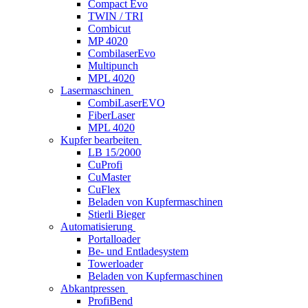
Compact Evo
TWIN / TRI
Combicut
MP 4020
CombilaserEvo
Multipunch
MPL 4020
Lasermaschinen
CombiLaserEVO
FiberLaser
MPL 4020
Kupfer bearbeiten
LB 15/2000
CuProfi
CuMaster
CuFlex
Beladen von Kupfermaschinen
Stierli Bieger
Automatisierung
Portalloader
Be- und Entladesystem
Towerloader
Beladen von Kupfermaschinen
Abkantpressen
ProfiBend