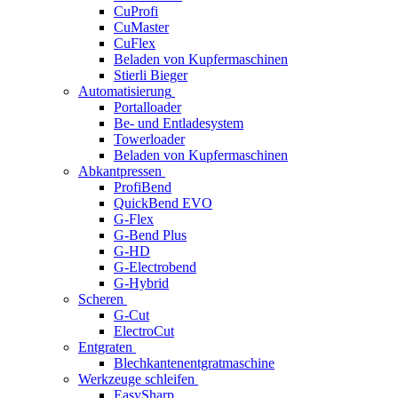
CuProfi
CuMaster
CuFlex
Beladen von Kupfermaschinen
Stierli Bieger
Automatisierung
Portalloader
Be- und Entladesystem
Towerloader
Beladen von Kupfermaschinen
Abkantpressen
ProfiBend
QuickBend EVO
G-Flex
G-Bend Plus
G-HD
G-Electrobend
G-Hybrid
Scheren
G-Cut
ElectroCut
Entgraten
Blechkantenentgratmaschine
Werkzeuge schleifen
EasySharp