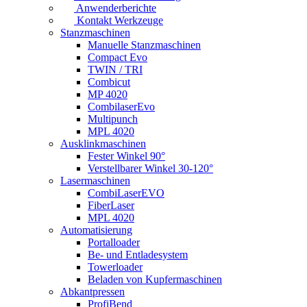
Anwenderberichte
Kontakt Werkzeuge
Stanzmaschinen
Manuelle Stanzmaschinen
Compact Evo
TWIN / TRI
Combicut
MP 4020
CombilaserEvo
Multipunch
MPL 4020
Ausklinkmaschinen
Fester Winkel 90°
Verstellbarer Winkel 30-120°
Lasermaschinen
CombiLaserEVO
FiberLaser
MPL 4020
Automatisierung
Portalloader
Be- und Entladesystem
Towerloader
Beladen von Kupfermaschinen
Abkantpressen
ProfiBend