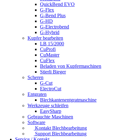
QuickBend EVO
G-Flex
G-Bend Plus
G-HD
G-Electrobend
G-Hybrid
Kupfer bearbeiten
LB 15/2000
CuProfi
CuMaster
CuFlex
Beladen von Kupfermaschinen
Stierli Bieger
Scheren
G-Cut
ElectroCut
Entgraten
Blechkantenentgratmaschine
Werkzeuge schleifen
EasySharp
Gebrauchte Maschinen
Software
Kontakt Blechbearbeitung
Support Blechbearbeitung
Service / Kontakt