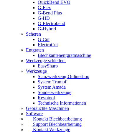
QuickBend EVO
G-Flex
G-Bend Plus
G-HD
G-Electrobend
G-Hybrid
Scheren
G-Cut
ElectroCut
Entgraten
Blechkantenentgratmaschine
Werkzeuge schleifen
EasySharp
Werkzeuge
Stanzwerkzeug-Onlineshop
System Trumpf
System Amada
Sonderwerkzeuge
Revotool
Technische Informationen
Gebrauchte Maschinen
Software
Kontakt Blechbearbeitung
Support Blechbearbeitung
Kontakt Werkzeuge