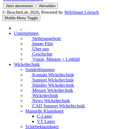
Jetzt abonnieren
Abmelden
© Boschert.de 2026, Powered by
WebSmart Lörrach
Mobile Menu Toggle
-
Unternehmen
Stellenangebote
Image Film
Über uns
Geschichte
Vision, Mission + Leitbild
Wickeltechnik
Sonderlösungen
Kontakt Wickeltechnik
Support Wickeltechnik
Händler Wickeltechnik
Messen Wickeltechnik
Wickeltechnik
News Wickeltechnik
CAD Support Wickeltechnik
Manuelle Klapplager
C-Lager
VT Lager
Schiebeklapplager