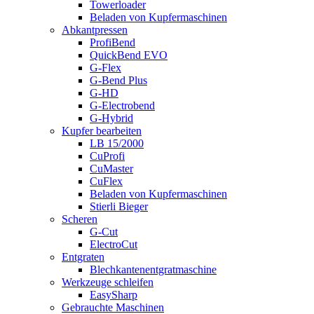
Towerloader
Beladen von Kupfermaschinen
Abkantpressen
ProfiBend
QuickBend EVO
G-Flex
G-Bend Plus
G-HD
G-Electrobend
G-Hybrid
Kupfer bearbeiten
LB 15/2000
CuProfi
CuMaster
CuFlex
Beladen von Kupfermaschinen
Stierli Bieger
Scheren
G-Cut
ElectroCut
Entgraten
Blechkantenentgratmaschine
Werkzeuge schleifen
EasySharp
Gebrauchte Maschinen