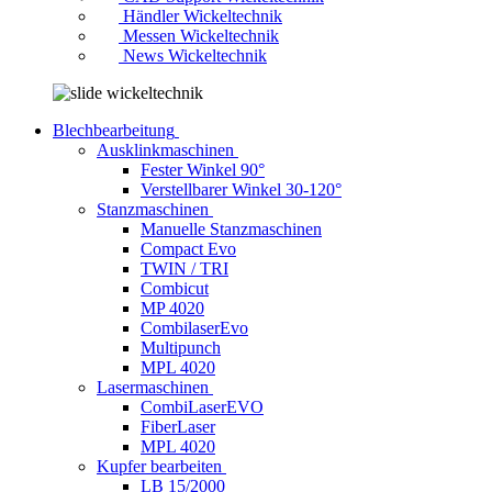
Händler Wickeltechnik
Messen Wickeltechnik
News Wickeltechnik
Blechbearbeitung
Ausklinkmaschinen
Fester Winkel 90°
Verstellbarer Winkel 30-120°
Stanzmaschinen
Manuelle Stanzmaschinen
Compact Evo
TWIN / TRI
Combicut
MP 4020
CombilaserEvo
Multipunch
MPL 4020
Lasermaschinen
CombiLaserEVO
FiberLaser
MPL 4020
Kupfer bearbeiten
LB 15/2000