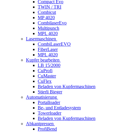
Compact Evo
TWIN / TRI
Combicut
MP 4020
CombilaserEvo
Multipunch
MPL 4020
Lasermaschinen
CombiLaserEVO
FiberLaser
MPL 4020
Kupfer bearbeiten
LB 15/2000
CuProfi
CuMaster
CuFlex
Beladen von Kupfermaschinen
Stierli Bieger
Automatisierung
Portalloader
Be- und Entladesystem
Towerloader
Beladen von Kupfermaschinen
Abkantpressen
ProfiBend