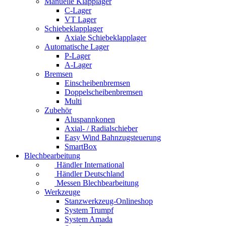
Manuelle Klapplager
C-Lager
VT Lager
Schiebeklapplager
Axiale Schiebeklapplager
Automatische Lager
P-Lager
A-Lager
Bremsen
Einscheibenbremsen
Doppelscheibenbremsen
Multi
Zubehör
Aluspannkonen
Axial- / Radialschieber
Easy Wind Bahnzugsteuerung
SmartBox
Blechbearbeitung
Händler International
Händler Deutschland
Messen Blechbearbeitung
Werkzeuge
Stanzwerkzeug-Onlineshop
System Trumpf
System Amada