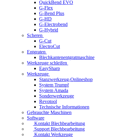
QuickBend EVO
G-Flex
G-Bend Plus
G-HD
G-Electrobend
G-Hybrid
Scheren
G-Cut
ElectroCut
Entgraten
Blechkantenentgratmaschine
Werkzeuge schleifen
EasySharp
Werkzeuge
Stanzwerkzeug-Onlineshop
System Trumpf
System Amada
Sonderwerkzeuge
Revotool
Technische Informationen
Gebrauchte Maschinen
Software
Kontakt Blechbearbeitung
Support Blechbearbeitung
Kontakt Werkzeuge