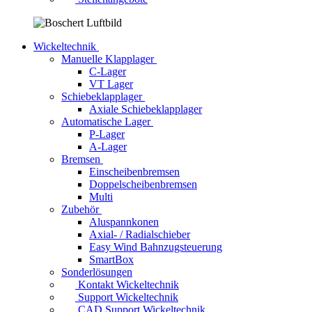
Wickeltechnik
Manuelle Klapplager
C-Lager
VT Lager
Schiebeklapplager
Axiale Schiebeklapplager
Automatische Lager
P-Lager
A-Lager
Bremsen
Einscheibenbremsen
Doppelscheibenbremsen
Multi
Zubehör
Aluspannkonen
Axial- / Radialschieber
Easy Wind Bahnzugsteuerung
SmartBox
Sonderlösungen
Kontakt Wickeltechnik
Support Wickeltechnik
CAD Support Wickeltechnik