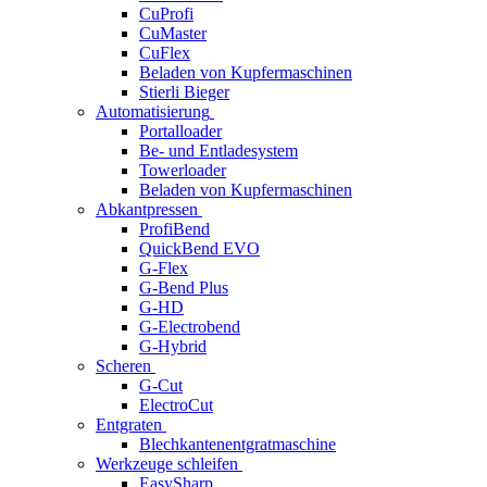
CuProfi
CuMaster
CuFlex
Beladen von Kupfermaschinen
Stierli Bieger
Automatisierung
Portalloader
Be- und Entladesystem
Towerloader
Beladen von Kupfermaschinen
Abkantpressen
ProfiBend
QuickBend EVO
G-Flex
G-Bend Plus
G-HD
G-Electrobend
G-Hybrid
Scheren
G-Cut
ElectroCut
Entgraten
Blechkantenentgratmaschine
Werkzeuge schleifen
EasySharp