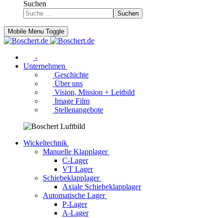
Suchen
Suchen
Mobile Menu Toggle
-
Unternehmen
Geschichte
Über uns
Vision, Mission + Leitbild
Image Film
Stellenangebote
Wickeltechnik
Manuelle Klapplager
C-Lager
VT Lager
Schiebeklapplager
Axiale Schiebeklapplager
Automatische Lager
P-Lager
A-Lager