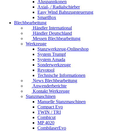
Aluspannkonen
Axial- / Radialschieber
Easy Wind Bahnzugsteuerung
SmartBox
Blechbearbeitung
Händler International
Händler Deutschland
Messen Blechbearbeitung
Werkzeuge
Stanzwerkzeug-Onlineshop
System Trumpf
System Amada
Sonderwerkzeuge
Revotool
Technische Informationen
News Blechbearbeitung
Anwenderberichte
Kontakt Werkzeuge
Stanzmaschinen
Manuelle Stanzmaschinen
Compact Evo
TWIN / TRI
Combicut
MP 4020
CombilaserEvo