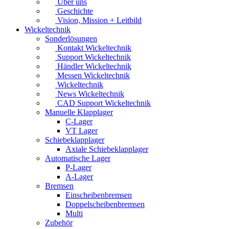
Über uns
Geschichte
Vision, Mission + Leitbild
Wickeltechnik
Sonderlösungen
Kontakt Wickeltechnik
Support Wickeltechnik
Händler Wickeltechnik
Messen Wickeltechnik
Wickeltechnik
News Wickeltechnik
CAD Support Wickeltechnik
Manuelle Klapplager
C-Lager
VT Lager
Schiebeklapplager
Axiale Schiebeklapplager
Automatische Lager
P-Lager
A-Lager
Bremsen
Einscheibenbremsen
Doppelscheibenbremsen
Multi
Zubehör