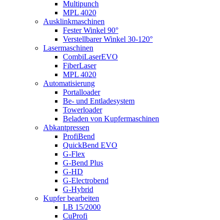
Multipunch
MPL 4020
Ausklinkmaschinen
Fester Winkel 90°
Verstellbarer Winkel 30-120°
Lasermaschinen
CombiLaserEVO
FiberLaser
MPL 4020
Automatisierung
Portalloader
Be- und Entladesystem
Towerloader
Beladen von Kupfermaschinen
Abkantpressen
ProfiBend
QuickBend EVO
G-Flex
G-Bend Plus
G-HD
G-Electrobend
G-Hybrid
Kupfer bearbeiten
LB 15/2000
CuProfi