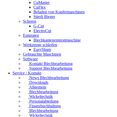
CuMaster
CuFlex
Beladen von Kupfermaschinen
Stierli Bieger
Scheren
G-Cut
ElectroCut
Entgraten
Blechkantenentgratmaschine
Werkzeuge schleifen
EasySharp
Gebrauchte Maschinen
Software
Kontakt Blechbearbeitung
Support Blechbearbeitung
Service / Kontakt
News Blechbearbeitung
Downloads
Allgemein
Blechbearbeitung
Wickeltechnik
Personalabteilung
Finanzbuchhaltung
Blechbearbeitung
Wickeltechnik