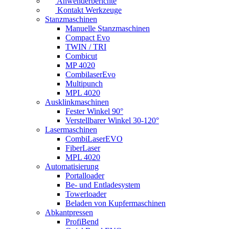
Anwenderberichte
Kontakt Werkzeuge
Stanzmaschinen
Manuelle Stanzmaschinen
Compact Evo
TWIN / TRI
Combicut
MP 4020
CombilaserEvo
Multipunch
MPL 4020
Ausklinkmaschinen
Fester Winkel 90°
Verstellbarer Winkel 30-120°
Lasermaschinen
CombiLaserEVO
FiberLaser
MPL 4020
Automatisierung
Portalloader
Be- und Entladesystem
Towerloader
Beladen von Kupfermaschinen
Abkantpressen
ProfiBend