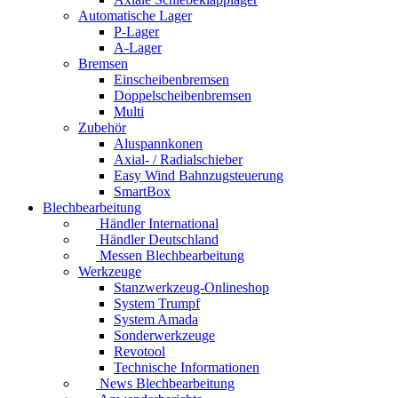
Automatische Lager
P-Lager
A-Lager
Bremsen
Einscheibenbremsen
Doppelscheibenbremsen
Multi
Zubehör
Aluspannkonen
Axial- / Radialschieber
Easy Wind Bahnzugsteuerung
SmartBox
Blechbearbeitung
Händler International
Händler Deutschland
Messen Blechbearbeitung
Werkzeuge
Stanzwerkzeug-Onlineshop
System Trumpf
System Amada
Sonderwerkzeuge
Revotool
Technische Informationen
News Blechbearbeitung