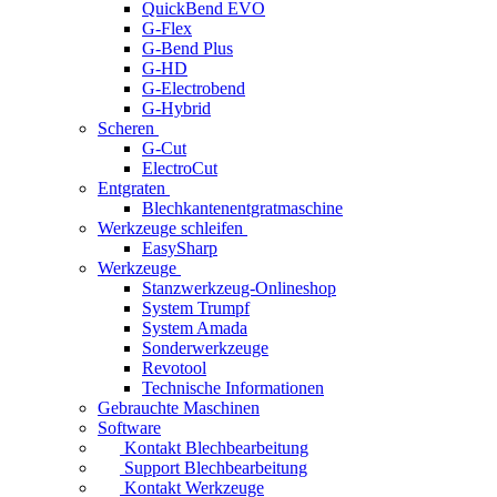
QuickBend EVO
G-Flex
G-Bend Plus
G-HD
G-Electrobend
G-Hybrid
Scheren
G-Cut
ElectroCut
Entgraten
Blechkantenentgratmaschine
Werkzeuge schleifen
EasySharp
Werkzeuge
Stanzwerkzeug-Onlineshop
System Trumpf
System Amada
Sonderwerkzeuge
Revotool
Technische Informationen
Gebrauchte Maschinen
Software
Kontakt Blechbearbeitung
Support Blechbearbeitung
Kontakt Werkzeuge