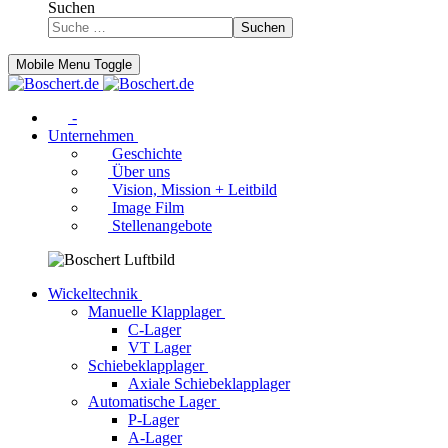
Suchen
Suchen
Mobile Menu Toggle
-
Unternehmen
Geschichte
Über uns
Vision, Mission + Leitbild
Image Film
Stellenangebote
Wickeltechnik
Manuelle Klapplager
C-Lager
VT Lager
Schiebeklapplager
Axiale Schiebeklapplager
Automatische Lager
P-Lager
A-Lager