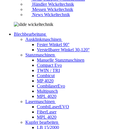
Händler Wickeltechnik
Messen Wickeltechnik
News Wickeltechnik
Blechbearbeitung
Ausklinkmaschinen
Fester Winkel 90°
Verstellbarer Winkel 30-120°
Stanzmaschinen
Manuelle Stanzmaschinen
Compact Evo
TWIN / TRI
Combicut
MP 4020
CombilaserEvo
Multipunch
MPL 4020
Lasermaschinen
CombiLaserEVO
FiberLaser
MPL 4020
Kupfer bearbeiten
LB 15/2000