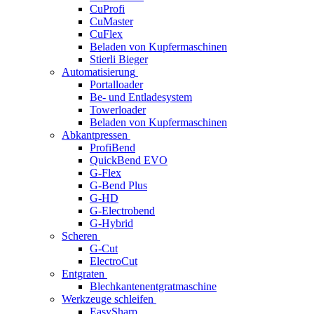
CuProfi
CuMaster
CuFlex
Beladen von Kupfermaschinen
Stierli Bieger
Automatisierung
Portalloader
Be- und Entladesystem
Towerloader
Beladen von Kupfermaschinen
Abkantpressen
ProfiBend
QuickBend EVO
G-Flex
G-Bend Plus
G-HD
G-Electrobend
G-Hybrid
Scheren
G-Cut
ElectroCut
Entgraten
Blechkantenentgratmaschine
Werkzeuge schleifen
EasySharp