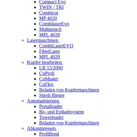
Compact Evo
TWIN / TRI
Combicut
MP 4020
CombilaserEvo
Multipunch
MPL 4020
Lasermaschinen
CombiLaserEVO
FiberLaser
MPL 4020
Kupfer bearbeiten
LB 15/2000
CuProfi
CuMaster
CuFlex
Beladen von Kupfermaschinen
Stierli Bieger
Automatisierung
Portalloader
Be- und Entladesystem
Towerloader
Beladen von Kupfermaschinen
Abkantpressen
ProfiBend