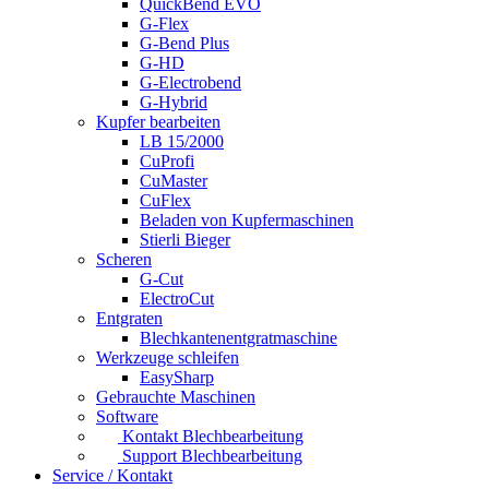
QuickBend EVO
G-Flex
G-Bend Plus
G-HD
G-Electrobend
G-Hybrid
Kupfer bearbeiten
LB 15/2000
CuProfi
CuMaster
CuFlex
Beladen von Kupfermaschinen
Stierli Bieger
Scheren
G-Cut
ElectroCut
Entgraten
Blechkantenentgratmaschine
Werkzeuge schleifen
EasySharp
Gebrauchte Maschinen
Software
Kontakt Blechbearbeitung
Support Blechbearbeitung
Service / Kontakt