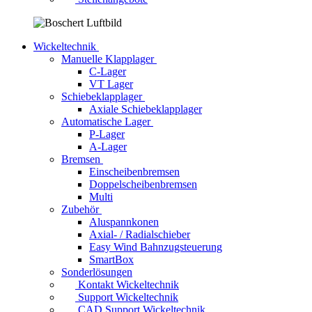
Wickeltechnik
Manuelle Klapplager
C-Lager
VT Lager
Schiebeklapplager
Axiale Schiebeklapplager
Automatische Lager
P-Lager
A-Lager
Bremsen
Einscheibenbremsen
Doppelscheibenbremsen
Multi
Zubehör
Aluspannkonen
Axial- / Radialschieber
Easy Wind Bahnzugsteuerung
SmartBox
Sonderlösungen
Kontakt Wickeltechnik
Support Wickeltechnik
CAD Support Wickeltechnik