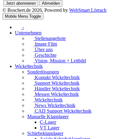
Jetzt abonnieren
Abmelden
© Boschert.de 2026, Powered by
WebSmart Lörrach
Mobile Menu Toggle
-
Unternehmen
Stellenangebote
Image Film
Über uns
Geschichte
Vision, Mission + Leitbild
Wickeltechnik
Sonderlösungen
Kontakt Wickeltechnik
Support Wickeltechnik
Händler Wickeltechnik
Messen Wickeltechnik
Wickeltechnik
News Wickeltechnik
CAD Support Wickeltechnik
Manuelle Klapplager
C-Lager
VT Lager
Schiebeklapplager
Axiale Schiebeklapplager